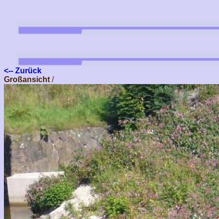
<-- Zurück
Großansicht
/